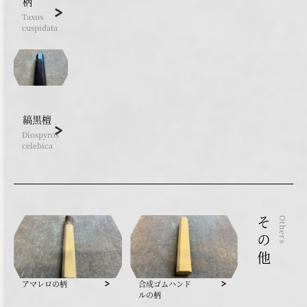
柄
Taxus
cuspidata
縞黒檀
Diospyros
celebica
その他
Others
アマレロの柄
合成ゴムハンド
ルの柄